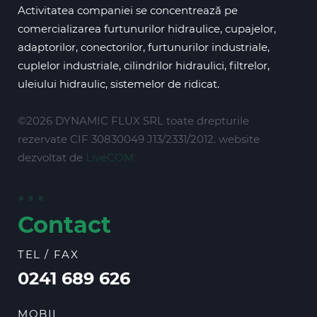
Activitatea companiei se concentrează pe
comercializarea furtunurilor hidraulice, cupajelor,
adaptorilor, conectorilor, furtunurilor industriale,
cuplelor industriale, cilindrilor hidraulici, filtrelor,
uleiului hidraulic, sistemelor de ridicat.
©2026 DYNAMIC FLUX SRL toate drepturile
rezervate CIF 30830049 J13/2331/2012. website
dezvoltat de
LiveCOM
Contact
TEL / FAX
0241 689 626
MOBIL