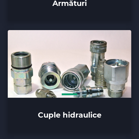
Armături
Cuple hidraulice