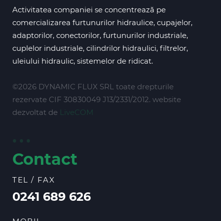
Activitatea companiei se concentrează pe
comercializarea furtunurilor hidraulice, cupajelor,
adaptorilor, conectorilor, furtunurilor industriale,
cuplelor industriale, cilindrilor hidraulici, filtrelor,
uleiului hidraulic, sistemelor de ridicat.
©2026 DYNAMIC FLUX SRL toate drepturile
rezervate CIF 30830049 J13/2331/2012. website
dezvoltat de
LiveCOM
Contact
TEL / FAX
0241 689 626