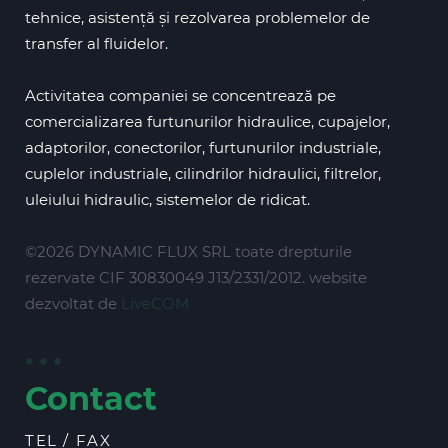
tehnice, asistență și rezolvarea problemelor de
transfer al fluidelor.
Activitatea companiei se concentrează pe
comercializarea furtunurilor hidraulice, cupajelor,
adaptorilor, conectorilor, furtunurilor industriale,
cuplelor industriale, cilindrilor hidraulici, filtrelor,
uleiului hidraulic, sistemelor de ridicat.
©2026 DYNAMIC FLUX SRL toate drepturile
rezervate CIF 30830049 J13/2331/2012. website
dezvoltat de
LiveCOM
Contact
TEL / FAX